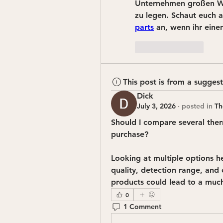
Unternehmen großen Wer
zu legen. Schaut euch 
parts
 an, wenn ihr einen
Like
Reply
This post is from a sugges
Dick
July 3, 2026
·
posted in
Th
Should I compare several ther
purchase?
Looking at multiple options h
quality, detection range, and
products could lead to a much
0
1 Comment