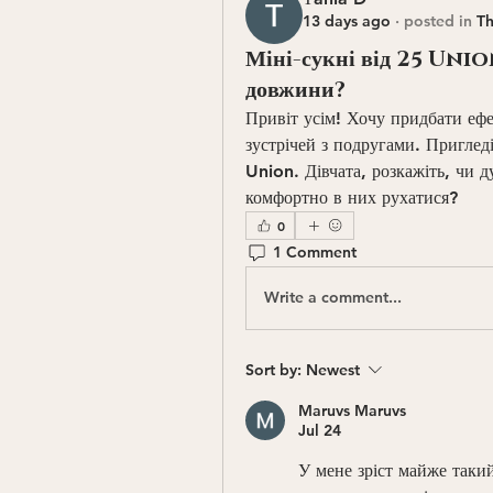
13 days ago
·
posted in
Th
Міні-сукні від 25 Union
довжини?
Привіт усім! Хочу придбати ефе
зустрічей з подругами. Пригледі
Union. Дівчата, розкажіть, чи д
комфортно в них рухатися?
0
1 Comment
Write a comment...
Sort by:
Newest
Maruvs Maruvs
Jul 24
У мене зріст майже таки