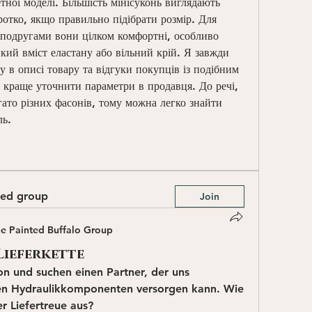
тної моделі. Більшість мінісуконь виглядають 
ротко, якщо правильно підібрати розмір. Для 
з подругами вони цілком комфортні, особливо 
ий вміст еластану або вільний крій. Я завжди 
 в описі товару та відгуки покупців із подібним 
 краще уточнити параметри в продавця. До речі, 
гато різних фасонів, тому можна легко знайти 
ль.
ted group
Join
e Painted Buffalo Group
Lieferkette
on und suchen einen Partner, der uns 
gen Hydraulikkomponenten versorgen kann. Wie 
r Liefertreue aus?