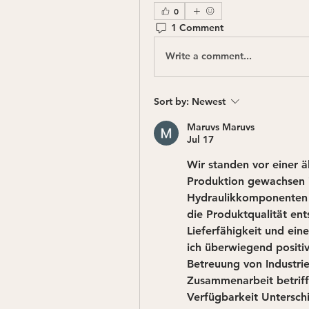
0
1 Comment
Write a comment...
Sort by:
Newest
Maruvs Maruvs
Jul 17
Wir standen vor einer ä
Produktion gewachsen is
Hydraulikkomponenten g
die Produktqualität ent
Lieferfähigkeit und ei
ich überwiegend positi
Betreuung von Industrie
Zusammenarbeit betrifft
Verfügbarkeit Untersch