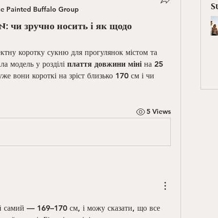
S
e Painted Buffalo Group
: чи зручно носить і як щодо
ктну коротку сукню для прогулянок містом та 
ла модель у розділі 
плаття довжини міні
 на 25 
уже вони короткі на зріст близько 170 см і чи 
5 Views
й самий — 169–170 см, і можу сказати, що все 