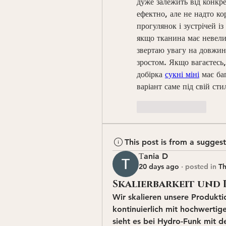
дуже залежить від конкре
ефектно, але не надто ко
прогулянок і зустрічей і
якщо тканина має невелик
звертаю увагу на довжину
зростом. Якщо вагаєтесь,
добірка 
сукні міні
 має ба
варіант саме під свій сти
Like
Reply
This post is from a sugges
Тania D
20 days ago
·
posted in
Th
Skalierbarkeit und 
Wir skalieren unsere Produkti
kontinuierlich mit hochwerti
sieht es bei Hydro-Funk mit de